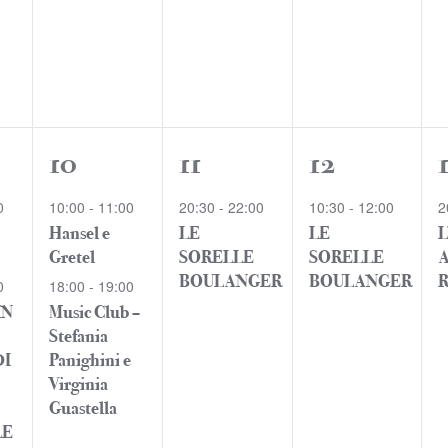
2
1
1
10
11
12
i,
eventi,
evento,
evento,
0
10:00
-
11:00
20:30
-
22:00
10:30
-
12:00
2
Hansel e
LE
LE
L
Gretel
SORELLE
SORELLE
A
BOULANGER
BOULANGER
R
0
18:00
-
19:00
IN
Music Club –
Stefania
DI
Panighini e
Virginia
Guastella
LE