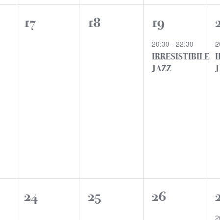
0
0
1
17
18
19
i,
eventi,
eventi,
evento,
20:30
-
22:30
2
IRRESISTIBILE
I
JAZZ
0
0
0
24
25
26
i,
eventi,
eventi,
eventi,
2