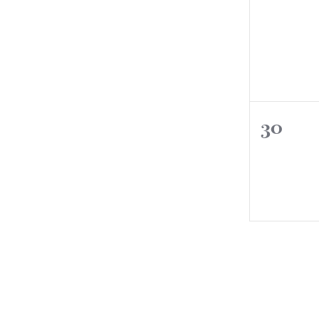
0
30
event