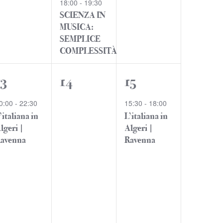
18:00
-
19:30
SCIENZA IN
MUSICA:
SEMPLICE
COMPLESSITÀ
1
0
1
13
14
15
evento,
eventi,
evento,
0:00
-
22:30
15:30
-
18:00
’italiana in
L’italiana in
lgeri |
Algeri |
avenna
Ravenna