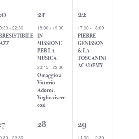
1
2
1
20
21
22
evento,
eventi,
evento,
0:30
-
22:30
18:00
-
19:30
17:00
-
18:00
RRESISTIBILE
IN
PIERRE
JAZZ
MISSIONE
GÉNISSON
PER LA
& LA
MUSICA
TOSCANINI
ACADEMY
20:45
-
22:00
Omaggio a
Vittorio
Adorni.
Voglio vivere
così
1
0
1
27
28
29
evento,
eventi,
evento,
0:30
-
22:30
11:00
-
12:30