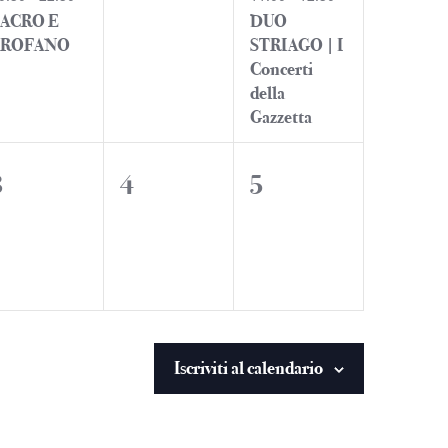
SACRO E
DUO
PROFANO
STRIAGO | I
Concerti
della
Gazzetta
0
0
0
3
4
5
eventi,
eventi,
eventi,
Iscriviti al calendario