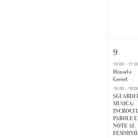
2
9
event
10:00
-
11:0
Hansel e
Gretel
16:00
-
18:0
SGUARDI 
MUSICA:
INCROCI 
PAROLE E
NOTE AL
FEMMINI