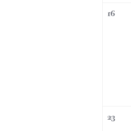
0
16
event
0
23
event