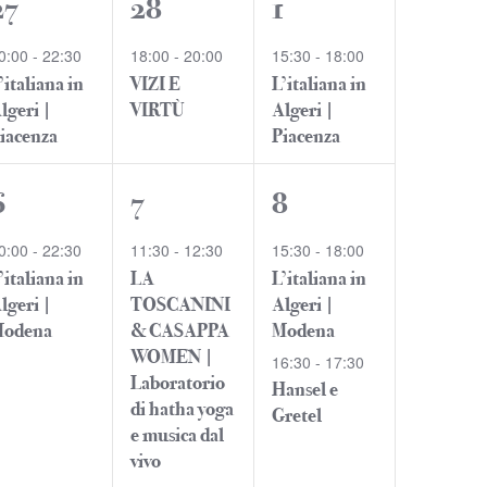
1
1
1
27
28
1
evento,
evento,
evento,
0:00
-
22:30
18:00
-
20:00
15:30
-
18:00
’italiana in
VIZI E
L’italiana in
lgeri |
VIRTÙ
Algeri |
iacenza
Piacenza
1
2
2
6
7
8
evento,
eventi,
eventi,
0:00
-
22:30
11:30
-
12:30
15:30
-
18:00
’italiana in
LA
L’italiana in
lgeri |
TOSCANINI
Algeri |
Modena
& CASAPPA
Modena
WOMEN |
16:30
-
17:30
Laboratorio
Hansel e
di hatha yoga
Gretel
e musica dal
vivo