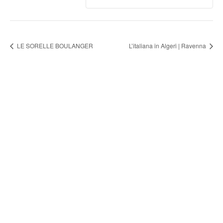
LE SORELLE BOULANGER
L’italiana in Algeri | Ravenna
FONDAZIONE ARTURO
TOSCANINI
ORGANI ISTITUZIONALI
UFFICI
BILANCIO SOCIALE