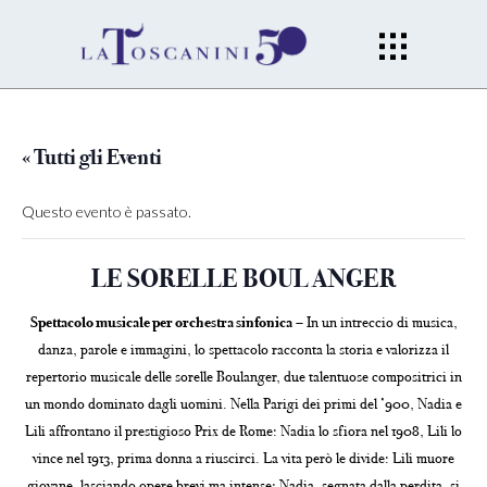
« Tutti gli Eventi
Questo evento è passato.
LE SORELLE BOULANGER
Spettacolo musicale per orchestra sinfonica
– In un intreccio di musica,
danza, parole e immagini, lo spettacolo racconta la storia e valorizza il
repertorio musicale delle sorelle Boulanger, due talentuose compositrici in
un mondo dominato dagli uomini. Nella Parigi dei primi del ’900, Nadia e
Lili affrontano il prestigioso Prix de Rome: Nadia lo sfiora nel 1908, Lili lo
vince nel 1913, prima donna a riuscirci. La vita però le divide: Lili muore
giovane, lasciando opere brevi ma intense; Nadia, segnata dalla perdita, si