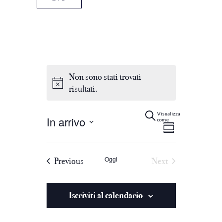
Non sono stati trovati
risultati.
Eventi
Evento
Cerca
Summary
Visualizza
In arrivo
come
Viste
Select
Ricerca
date.
Navigaz
Oggi
Eventi
Previous
Next
e
Eventi
viste
Iscriviti al calendario
Navigazi