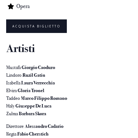
Opera
ACQUISTA BIGLIETTO
Artisti
Mustafà
Giorgio Caoduro
Lindoro
Ruzil Gatin
Isabella
Laura Verrecchia
Elvira
Gloria Tronel
Taddeo
Marco Filippo Romano
Haly
Giuseppe De Luca
Zulma
Barbara Skora
Direttore
Alessandro Cadario
Regia
Fabio Cherstich