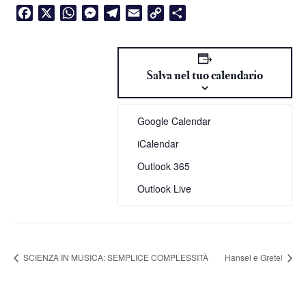
Facebook
X
WhatsApp
Messenger
Telegram
Email
Copy
Condividi
Link
Salva nel tuo calendario
Google Calendar
iCalendar
Outlook 365
Outlook Live
SCIENZA IN MUSICA: SEMPLICE COMPLESSITÀ
Hansel e Gretel