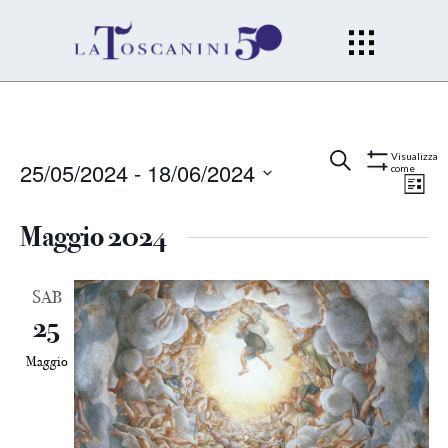
Eventi
Ev
Cerca
Lista
Visualizza
25/05/2024
 - 
18/06/2024
come
Mostra
Filtri
Vi
Seleziona
Ricerc
la
Maggio 2024
Na
data.
e
SAB
viste
25
Naviga
Maggio