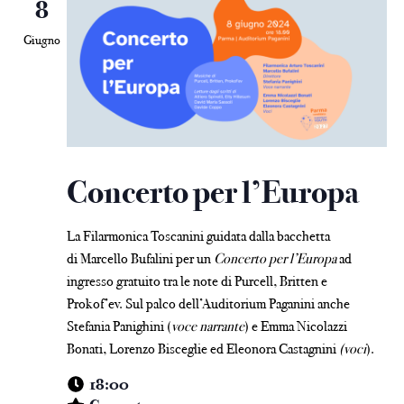
8
Giugno
Concerto per l’Europa
La Filarmonica Toscanini guidata dalla bacchetta
di
Marcello Bufalini per un
Concerto per l’Europa
ad
ingresso gratuito tra le note di Purcell, Britten e
Prokof’ev.
Sul palco dell’Auditorium Paganini anche
Stefania Panighini (
v
oce narrante
) e
Emma Nicolazzi
Bonati,
Lorenzo Bisceglie ed Eleonora Castagnini
(voci
).
18:00