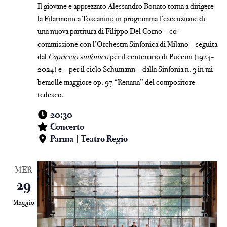
Il giovane e apprezzato Alessandro Bonato torna a dirigere
la Filarmonica Toscanini: in programma l’esecuzione di
una nuova partitura di Filippo Del Corno – co-
commissione con l’Orchestra Sinfonica di Milano – seguita
dal
Capriccio sinfonico
per il centenario di Puccini (1924-
2024) e – per il ciclo Schumann – dalla Sinfonia n. 3 in mi
bemolle maggiore op. 97 “Renana” del compositore
tedesco.
20:30
Concerto
Parma | Teatro Regio
MER
29
Maggio