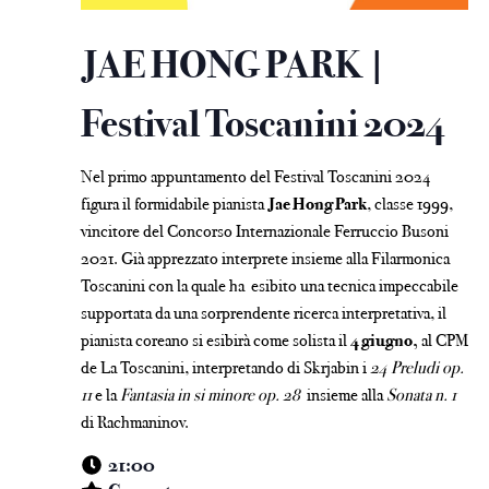
JAE HONG PARK |
Festival Toscanini 2024
Nel primo appuntamento del Festival Toscanini 2024
figura il formidabile pianista
Jae Hong Park
, classe 1999,
vincitore del Concorso Internazionale Ferruccio Busoni
2021. Già apprezzato interprete insieme alla Filarmonica
Toscanini con la quale ha esibito una tecnica impeccabile
supportata da una sorprendente ricerca interpretativa, il
pianista coreano si esibirà come solista il
4 giugno,
al CPM
de La Toscanini, interpretando di Skrjabin i
24 Preludi op.
11
e la
Fantasia in si minore op. 28
insieme alla
Sonata n. 1
di Rachmaninov.
21:00