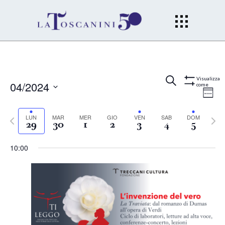
Eventi
Ev
Cerca
Wee
Visualizza
04/2024
come
Mostra
Filtri
Vi
Select
Ricerc
date.
Previous
LUN
MAR
MER
GIO
VEN
SAB
DOM
Next
Na
29
30
1
2
3
4
5
e
week
week
10:00
viste
Naviga