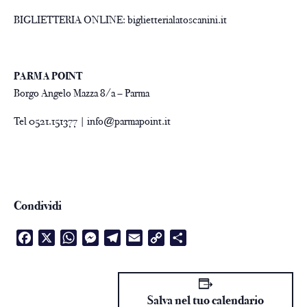
BIGLIETTERIA ONLINE:
biglietterialatoscanini.it
PARMA POINT
Borgo Angelo Mazza 8/a – Parma
Tel 0521.151377 | info@parmapoint.it
Condividi
Facebook
X
WhatsApp
Messenger
Telegram
Email
Copy
Condividi
Link
Salva nel tuo calendario