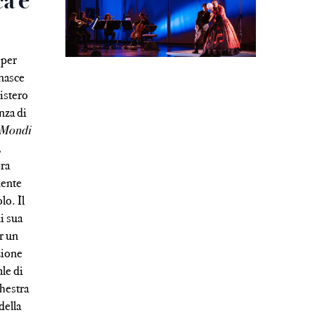
ca e
 per
 nasce
istero
enza di
Mondi
,
pra
mente
lo. Il
ni sua
r un
zione
le di
hestra
della