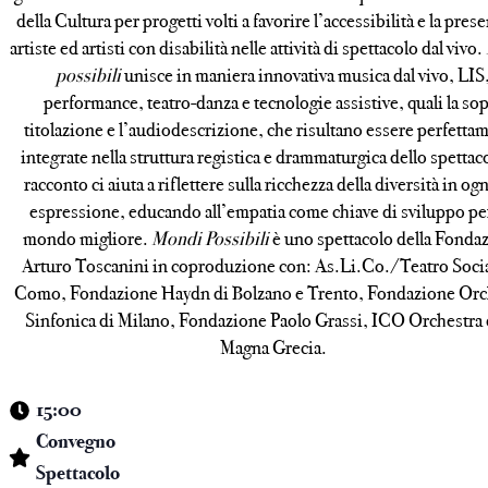
della Cultura per progetti volti a favorire l’accessibilità e la pres
artiste ed artisti con disabilità nelle attività di spettacolo dal vivo.
possibili
unisce in maniera innovativa musica dal vivo, LIS
performance, teatro-danza e tecnologie assistive, quali la so
titolazione e l’audiodescrizione, che risultano essere perfetta
integrate nella struttura registica e drammaturgica dello spettaco
racconto ci aiuta a riflettere sulla ricchezza della diversità in og
espressione, educando all’empatia come chiave di sviluppo pe
mondo migliore.
Mondi Possibili
è uno spettacolo della Fonda
Arturo Toscanini in coproduzione con: As.Li.Co./Teatro Socia
Como, Fondazione Haydn di Bolzano e Trento, Fondazione Orc
Sinfonica di Milano, Fondazione Paolo Grassi, ICO Orchestra 
Magna Grecia.
15:00
Convegno
Spettacolo