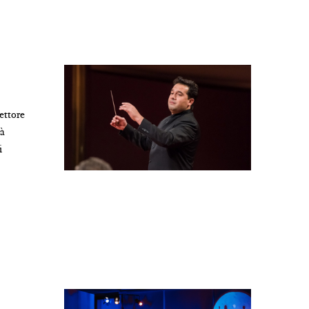
rettore
rà
i