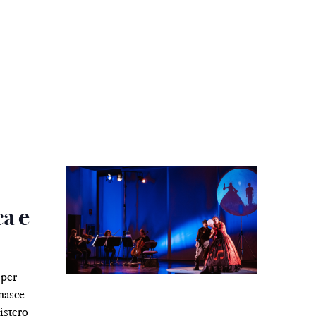
ca e
 per
 nasce
istero