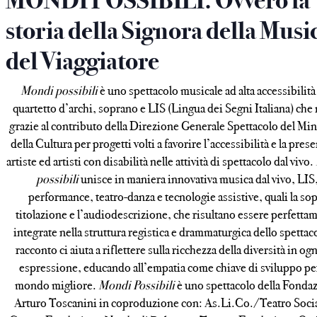
MONDI POSSIBILI. Ovvero la
storia della Signora della Musi
del Viaggiatore
Mondi possibili
è uno spettacolo musicale ad alta accessibilità
quartetto d’archi, soprano e LIS (Lingua dei Segni Italiana) che
grazie al contributo della Direzione Generale Spettacolo del Min
della Cultura per progetti volti a favorire l’accessibilità e la pres
artiste ed artisti con disabilità nelle attività di spettacolo dal vivo.
possibili
unisce in maniera innovativa musica dal vivo, LIS
performance, teatro-danza e tecnologie assistive, quali la so
titolazione e l’audiodescrizione, che risultano essere perfetta
integrate nella struttura registica e drammaturgica dello spettaco
racconto ci aiuta a riflettere sulla ricchezza della diversità in og
espressione, educando all’empatia come chiave di sviluppo pe
mondo migliore.
Mondi Possibili
è uno spettacolo della Fonda
Arturo Toscanini in coproduzione con: As.Li.Co./Teatro Socia