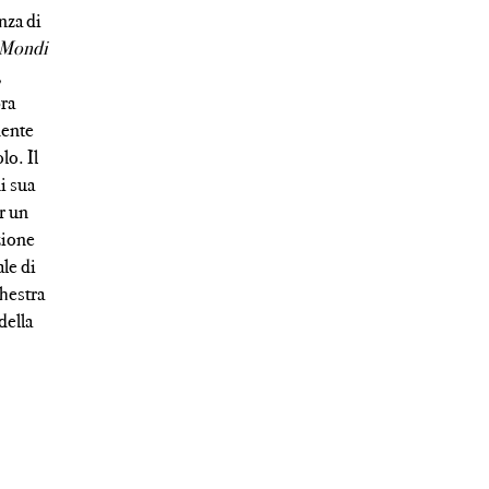
enza di
Mondi
,
pra
mente
lo. Il
ni sua
r un
zione
le di
hestra
della