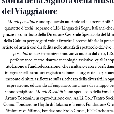
storia della Signora della Musi
del Viaggiatore
Mondi possibili
è uno spettacolo musicale ad alta accessibilità
quartetto d’archi, soprano e LIS (Lingua dei Segni Italiana) che
grazie al contributo della Direzione Generale Spettacolo del Min
della Cultura per progetti volti a favorire l’accessibilità e la pres
artiste ed artisti con disabilità nelle attività di spettacolo dal vivo.
possibili
unisce in maniera innovativa musica dal vivo, LIS
performance, teatro-danza e tecnologie assistive, quali la so
titolazione e l’audiodescrizione, che risultano essere perfetta
integrate nella struttura registica e drammaturgica dello spettaco
racconto ci aiuta a riflettere sulla ricchezza della diversità in og
espressione, educando all’empatia come chiave di sviluppo pe
mondo migliore.
Mondi Possibili
è uno spettacolo della Fonda
Arturo Toscanini in coproduzione con: As.Li.Co./Teatro Socia
Como, Fondazione Haydn di Bolzano e Trento, Fondazione Orc
Sinfonica di Milano, Fondazione Paolo Grassi, ICO Orchestra 