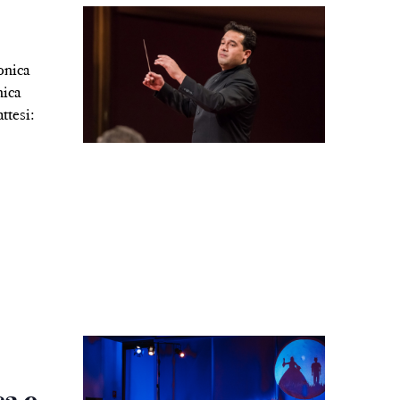
onica
nica
attesi: