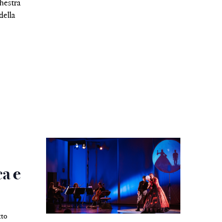
hestra
della
ca e
tto