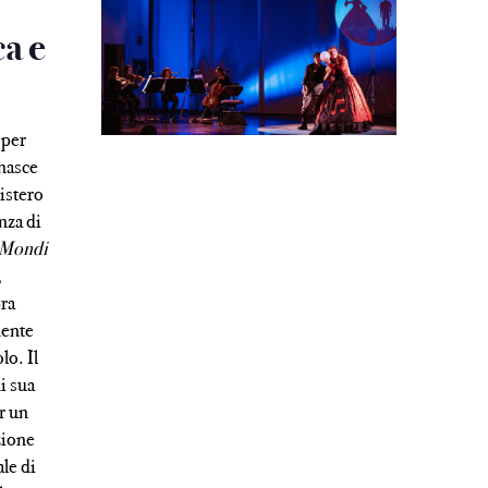
ca e
 per
 nasce
istero
enza di
Mondi
,
pra
mente
lo. Il
ni sua
r un
zione
le di