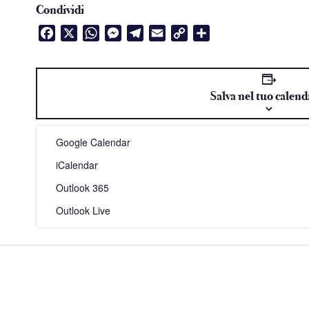
Condividi
Facebook
X
WhatsApp
Messenger
Telegram
Email
Copy
Condividi
Link
Salva nel tuo calend
Google Calendar
iCalendar
Outlook 365
Outlook Live