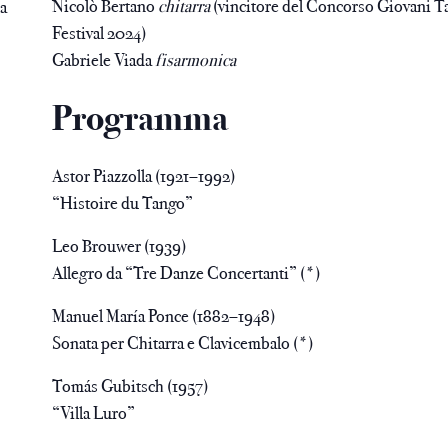
Nicolò Bertano
chitarra
(vincitore del Concorso Giovani Ta
a
Festival 2024)
Gabriele Viada
fisarmonica
Programma
Astor Piazzolla (1921–1992)
“Histoire du Tango”
Leo Brouwer (1939)
Allegro da “Tre Danze Concertanti” (*)
Manuel María Ponce (1882–1948)
Sonata per Chitarra e Clavicembalo (*)
Tomás Gubitsch (1957)
“Villa Luro”