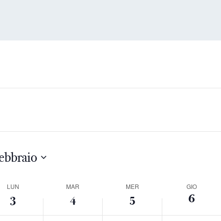
ebbraio
ek
LUN
MAR
MER
GIO
3
4
5
6