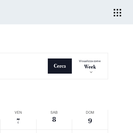
Evento
Visualizza come
Viste
Cerca
Week
Navigazio
VEN
SAB
DOM
7
8
9