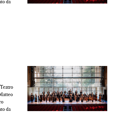
ato da
l Teatro
 Matteo
ro
ato da