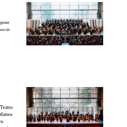
ropone
nno
in
l Teatro
 Matteo
ro