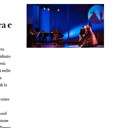
ca e
tto
tributo
etti
à nelle
a
li la
e
cconto
ndi
zione
Trento,