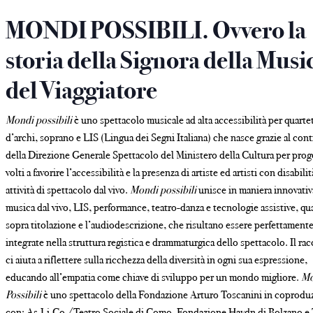
MONDI POSSIBILI. Ovvero la
storia della Signora della Musi
del Viaggiatore
Mondi possibili
è uno spettacolo musicale ad alta accessibilità per quarte
d’archi, soprano e LIS (Lingua dei Segni Italiana) che nasce grazie al con
della Direzione Generale Spettacolo del Ministero della Cultura per prog
volti a favorire l’accessibilità e la presenza di artiste ed artisti con disabilit
attività di spettacolo dal vivo.
Mondi possibili
unisce in maniera innovativ
musica dal vivo, LIS, performance, teatro-danza e tecnologie assistive, qua
sopra titolazione e l’audiodescrizione, che risultano essere perfettament
integrate nella struttura registica e drammaturgica dello spettacolo. Il ra
ci aiuta a riflettere sulla ricchezza della diversità in ogni sua espressione,
educando all’empatia come chiave di sviluppo per un mondo migliore.
Mo
Possibili
è uno spettacolo della Fondazione Arturo Toscanini in coprodu
con: As.Li.Co./Teatro Sociale di Como, Fondazione Haydn di Bolzano e 