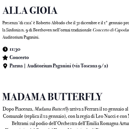
e
ALLA GIOIA
Presenza ‘di casa’ è Roberto Abbado che il 31 dicembre e il 1° gennaio p
la Sinfonia n. 9 di Beethoven nell’ormai tradizionale
Concerto di Capoda
Auditorium Paganini.
11:30
Concerto
Parma | Auditorium Paganini (via Toscana 9/a)
MADAMA BUTTERFLY
Dopo Piacenza,
Madama Butterfly
arriva a Ferrara il 10 gennaio a
Comunale (replica il 12 gennaio), con la regia di Leo Nucci e con
Beltrami sul podio dell’Orchestra dell’Emilia Romagna Artu