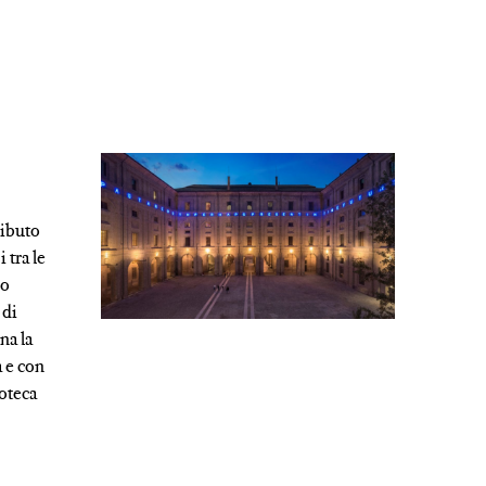
ributo
 tra le
io
 di
na la
a e con
ioteca