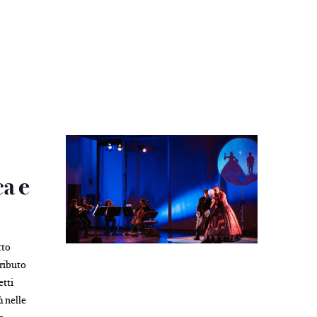
ca e
tto
tributo
etti
à nelle