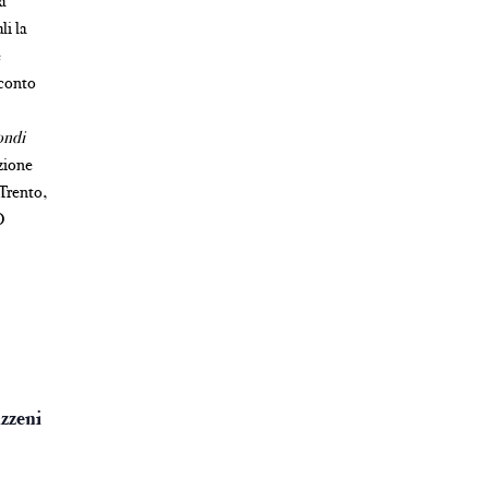
a
li la
e
cconto
ndi
zione
Trento,
O
azzeni