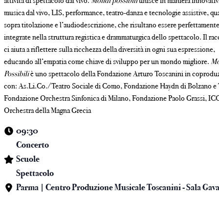
attività di spettacolo dal vivo.
Mondi possibili
unisce in maniera innovativ
musica dal vivo, LIS, performance, teatro-danza e tecnologie assistive, qua
sopra titolazione e l’audiodescrizione, che risultano essere perfettament
integrate nella struttura registica e drammaturgica dello spettacolo. Il ra
ci aiuta a riflettere sulla ricchezza della diversità in ogni sua espressione,
educando all’empatia come chiave di sviluppo per un mondo migliore.
Mo
Possibili
è uno spettacolo della Fondazione Arturo Toscanini in coprodu
con: As.Li.Co./Teatro Sociale di Como, Fondazione Haydn di Bolzano e 
Fondazione Orchestra Sinfonica di Milano, Fondazione Paolo Grassi, IC
Orchestra della Magna Grecia
09:30
Concerto
Scuole
Spettacolo
Parma | Centro Produzione Musicale Toscanini - Sala Gav