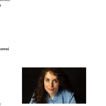
O
azzeni
l