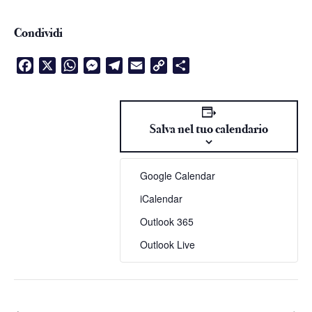
Condividi
Facebook
X
WhatsApp
Messenger
Telegram
Email
Copy
Condividi
Link
Salva nel tuo calendario
Google Calendar
iCalendar
Outlook 365
Outlook Live