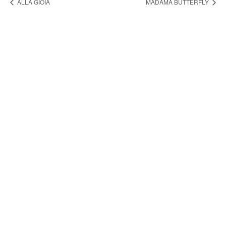
ALLA GIOIA
MADAMA BUTTERFLY
FONDAZIONE ARTURO
TOSCANINI
ORGANI ISTITUZIONALI
UFFICI
BILANCIO SOCIALE
AMMINISTRAZIONE TRASPARENTE
BANDI E GARE
MODELLO OGC