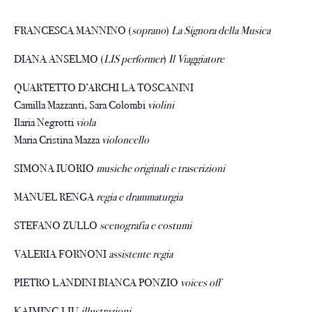
FRANCESCA MANNINO (
soprano
)
La Signora della Musica
DIANA ANSELMO (
LIS performer
)
Il Viaggiatore
QUARTETTO D’ARCHI LA TOSCANINI
Camilla Mazzanti, Sara Colombi
violini
Ilaria Negrotti
viola
Maria Cristina Mazza
violoncello
SIMONA IUORIO
musiche originali e trascrizioni
MANUEL RENGA
regia e drammaturgia
STEFANO ZULLO
scenografia e costumi
VALERIA FORNONI
assistente regia
PIETRO LANDINI BIANCA PONZIO
voices off
KAIMING LIU
illustrazioni