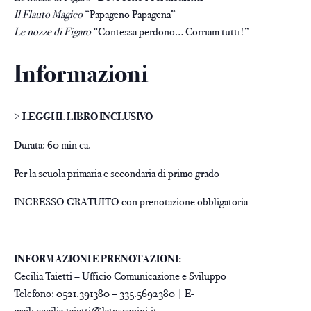
Il Flauto Magico
“Papageno Papagena”
Le nozze di Figaro
“Contessa perdono… Corriam tutti!”
Informazioni
>
LEGGI IL LIBRO INCLUSIVO
Durata: 60 min ca.
Per la scuola primaria e secondaria di primo grado
INGRESSO GRATUITO con prenotazione obbligatoria
INFORMAZIONI E PRENOTAZIONI:
Cecilia Taietti – Ufficio Comunicazione e Sviluppo
Telefono: 0521.391380 – 335.5692380 | E-
mail:
cecilia.taietti@latoscanini.it