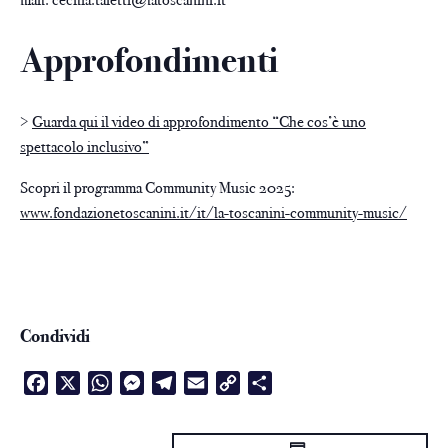
Approfondimenti
>
Guarda qui il video di approfondimento “Che cos’è uno
spettacolo inclusivo”
Scopri il programma Community Music 2025:
www.fondazionetoscanini.it/it/la-toscanini-community-music/
Condividi
Facebook
X
WhatsApp
Messenger
Telegram
Email
Copy
Condividi
Link