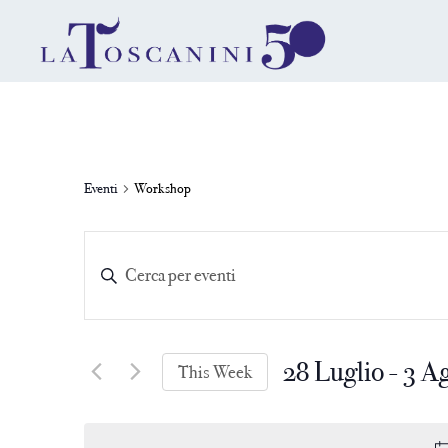
Eventi
Workshop
Eventi
Inserisci
Parola
Ricerca
Chiave.
Cerca
e
28 Luglio
 - 
3 A
Eventi
This Week
per
Select
Parola
date.
Chiave.