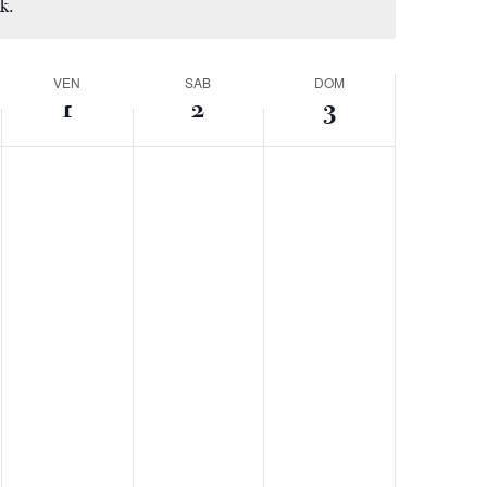
k.
VEN
SAB
DOM
1
2
3