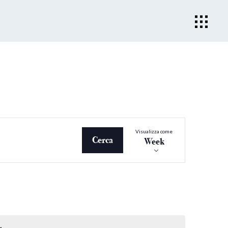
Evento
Visualizza come
Viste
Cerca
Week
Navigazio