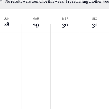
No results were found for this week. Try searching another wee
e
ek
LUN
MAR
MER
GIO
28
29
30
31
nti