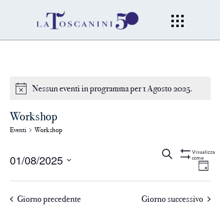
Nessun eventi in programma per 1 Agosto 2025.
Workshop
Eventi
Workshop
Eventi
Ev
Cerca
Gior
Visualizza
01/08/2025
come
Mostra
Filtri
Vi
Seleziona
Ricerc
la
Na
Giorno precedente
Giorno successivo
data.
e