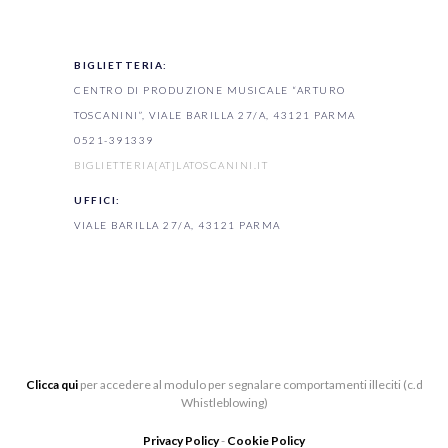
BIGLIETTERIA:
CENTRO DI PRODUZIONE MUSICALE “ARTURO
TOSCANINI”, VIALE BARILLA 27/A, 43121 PARMA
0521-391339
BIGLIETTERIA[AT]LATOSCANINI.IT
UFFICI:
VIALE BARILLA 27/A, 43121 PARMA
Clicca qui
per accedere al modulo per segnalare comportamenti illeciti (c.d
Whistleblowing)
Privacy Policy
-
Cookie Policy