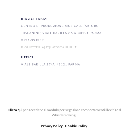
BIGLIETTERIA:
CENTRO DI PRODUZIONE MUSICALE “ARTURO
TOSCANINI”, VIALE BARILLA 27/A, 43121 PARMA
0521-391339
BIGLIETTERIA[AT]LATOSCANINI.IT
UFFICI:
VIALE BARILLA 27/A, 43121 PARMA
Clicca qui
per accedere al modulo per segnalare comportamenti illeciti (c.d
Whistleblowing)
Privacy Policy
-
Cookie Policy