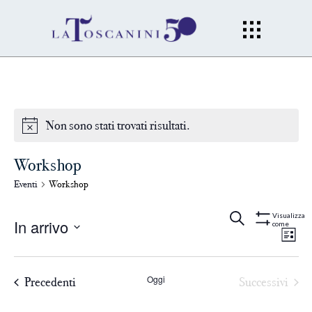
Non sono stati trovati risultati.
Workshop
Eventi
Workshop
Eventi
Ev
Cerca
Lista
Visualizza
In arrivo
come
Mostra
Filtri
Vi
Seleziona
Ricerc
la
Na
Oggi
Precedenti
Successivi
data.
e