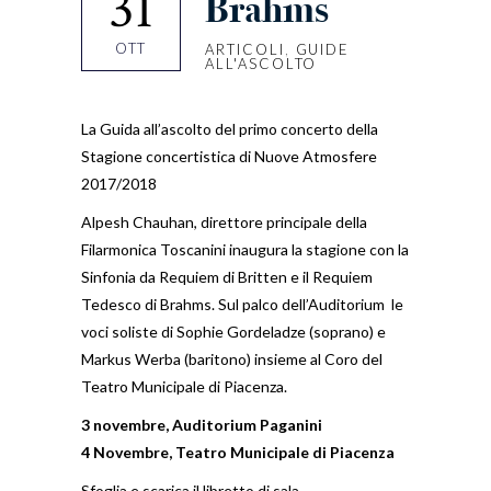
31
Brahms
OTT
ARTICOLI
,
GUIDE
ALL'ASCOLTO
La Guida all’ascolto del primo concerto della
Stagione concertistica di Nuove Atmosfere
2017/2018
Alpesh Chauhan, direttore principale della
Filarmonica Toscanini inaugura la stagione con la
Sinfonia da Requiem di Britten e il Requiem
Tedesco di Brahms. Sul palco dell’Auditorium le
voci soliste di Sophie Gordeladze (soprano) e
Markus Werba (baritono) insieme al Coro del
Teatro Municipale di Piacenza.
3 novembre, Auditorium Paganini
4 Novembre, Teatro Municipale di Piacenza
Sfoglia e scarica il libretto di sala