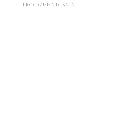
PROGRAMMA DI SALA
FONDAZIONE ARTURO
TOSCANINI
ORGANI ISTITUZIONALI
UFFICI