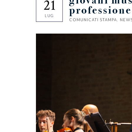
giovani musi
21
professione
LUG
COMUNICATI STAMPA
,
NEW