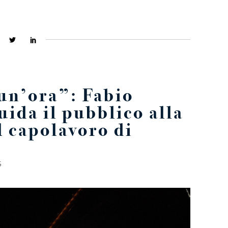
 un’ora”: Fabio
uida il pubblico alla
l capolavoro di
S