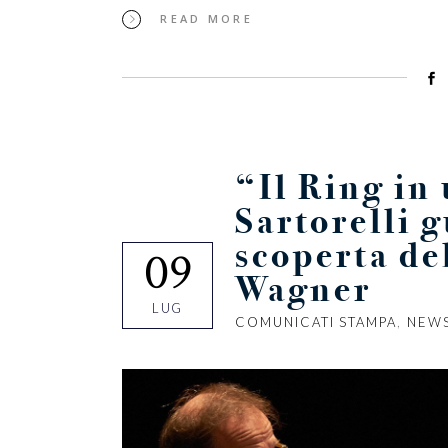
READ MORE
“Il Ring in
Sartorelli g
scoperta de
09
Wagner
LUG
COMUNICATI STAMPA
,
NEW