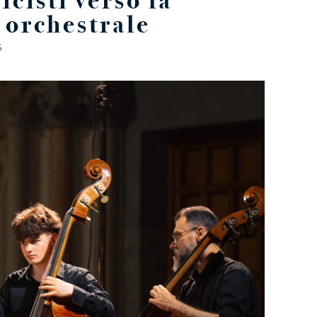
cisti verso la
 orchestrale
S