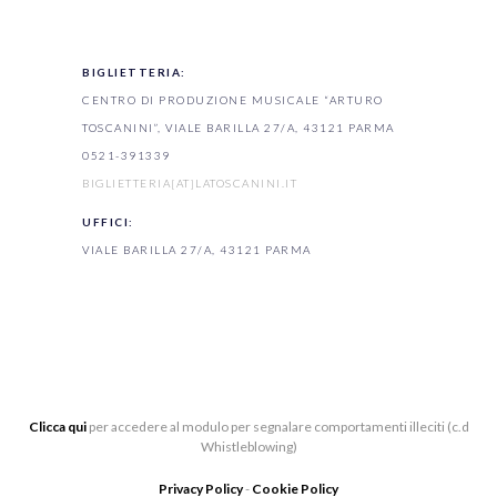
BIGLIETTERIA:
CENTRO DI PRODUZIONE MUSICALE “ARTURO
TOSCANINI”, VIALE BARILLA 27/A, 43121 PARMA
0521-391339
BIGLIETTERIA[AT]LATOSCANINI.IT
UFFICI:
VIALE BARILLA 27/A, 43121 PARMA
Clicca qui
per accedere al modulo per segnalare comportamenti illeciti (c.d
Whistleblowing)
Privacy Policy
-
Cookie Policy