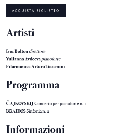
ACQUISTA BIGLIETTO
Artisti
Ivor Bolton
direttore
Yulianna Avdeeva
pianoforte
Filarmonica Arturo Toscanini
Programma
ČAJKOVSKIJ
Concerto per pianoforte n. 1
BRAHMS
Sinfonia n. 2
Informazioni