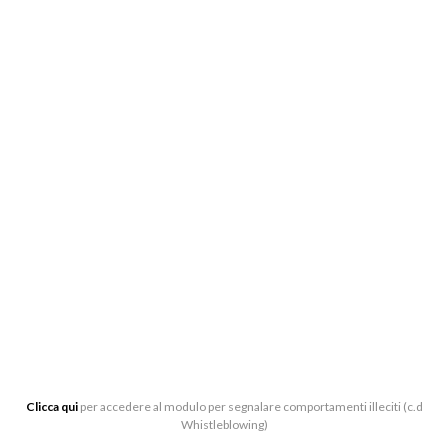
BIGLIETTERIA:
CENTRO DI PRODUZIONE MUSICALE “ARTURO
TOSCANINI”, VIALE BARILLA 27/A, 43121 PARMA
0521-391339
BIGLIETTERIA[AT]LATOSCANINI.IT
UFFICI:
VIALE BARILLA 27/A, 43121 PARMA
Clicca qui
per accedere al modulo per segnalare comportamenti illeciti (c.d
Whistleblowing)