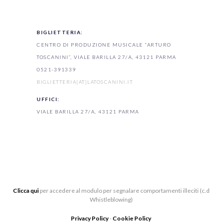
BIGLIETTERIA:
CENTRO DI PRODUZIONE MUSICALE “ARTURO
TOSCANINI”, VIALE BARILLA 27/A, 43121 PARMA
0521-391339
BIGLIETTERIA[AT]LATOSCANINI.IT
UFFICI:
VIALE BARILLA 27/A, 43121 PARMA
Clicca qui
per accedere al modulo per segnalare comportamenti illeciti (c.d
Whistleblowing)
Privacy Policy
-
Cookie Policy