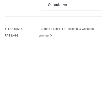
Outlook Live
FANTASTICI
Donne e Diritti | La Toscanini & Casappa
PAESAGGI
Women
FONDAZIONE ARTURO
TOSCANINI
ORGANI ISTITUZIONALI