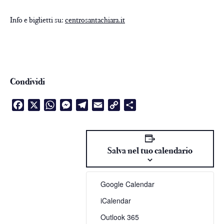
Info e biglietti su:
centrosantachiara.it
Condividi
Facebook
X
WhatsApp
Messenger
Telegram
Email
Copy
Condividi
Link
Salva nel tuo calendario
Google Calendar
iCalendar
Outlook 365