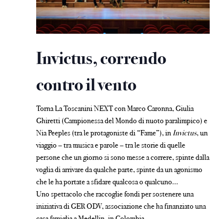
Invictus, correndo
contro il vento
Torna La Toscanini NEXT con Marco Caronna, Giulia
Ghiretti (Campionessa del Mondo di nuoto paralimpico) e
Nia Peeples (tra le protagoniste di “Fame”), in
Invictus
, un
viaggio – tra musica e parole – tra le storie di quelle
persone che un giorno si sono messe a correre, spinte dalla
voglia di arrivare da qualche parte, spinte da un agonismo
che le ha portate a sfidare qualcosa o qualcuno…
Uno spettacolo che raccoglie fondi per sostenere una
iniziativa di GER ODV, associazione che ha finanziato una
casa famiglia a Medellin, in Colombia.