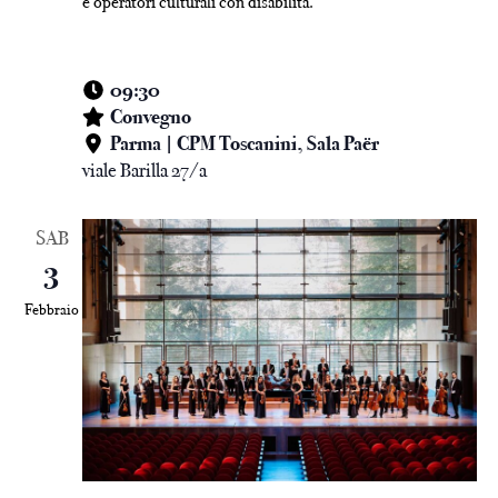
e operatori culturali con disabilità.
09:30
Convegno
Parma | CPM Toscanini, Sala Paër
viale Barilla 27/a
SAB
3
Febbraio