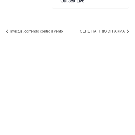
Outlook Live
Invictus, correndo contro il vento
CERETTA, TRIO DI PARMA
FONDAZIONE ARTURO
TOSCANINI
ORGANI ISTITUZIONALI
UFFICI