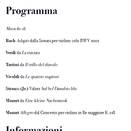
Programma
Musiche di
Bach
Adagio
dalla Sonata per violino solo BWV 1001
Verdi
da
La traviata
Tartini
da
Il trillo del diavolo
Vivaldi
da
Le quattro stagioni
Strauss (Jr.)
Valzer
Sul bel Danubio blu
Mozart
da
Eine kleine Nachtmusik
Mozart
Allegro
dal Concerto per violino in Re maggiore K 218
Informazioni