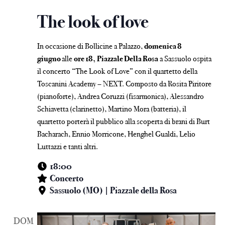
The look of love
In occasione di Bollicine a Palazzo,
domenica 8
giugno
alle
ore 18,
Piazzale Della Rosa
a Sassuolo ospita
il concerto “The Look of Love” con il quartetto della
Toscanini Academy – NEXT. Composto da Rosita Piritore
(pianoforte), Andrea Coruzzi (fisarmonica), Alessandro
Schiavetta (clarinetto), Martino Mora (batteria), il
quartetto porterà il pubblico alla scoperta di brani di Burt
Bacharach, Ennio Morricone, Henghel Gualdi, Lelio
Luttazzi e tanti altri.
18:00
Concerto
Sassuolo (MO) | Piazzale della Rosa
DOM