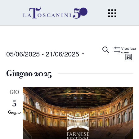
Eventi
Ev
Cerca
Lista
Visualizza
05/06/2025
 - 
21/06/2025
come
Mostra
Filtri
Vi
Seleziona
Ricerc
la
Giugno 2025
Na
data.
e
GIO
viste
5
Naviga
Giugno