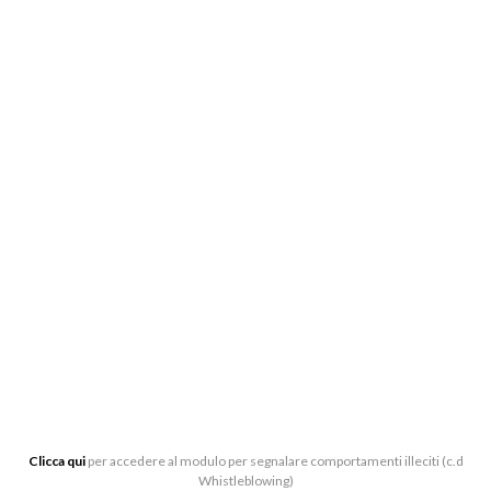
BIGLIETTERIA:
CENTRO DI PRODUZIONE MUSICALE “ARTURO
TOSCANINI”, VIALE BARILLA 27/A, 43121 PARMA
0521-391339
BIGLIETTERIA[AT]LATOSCANINI.IT
UFFICI:
VIALE BARILLA 27/A, 43121 PARMA
Clicca qui
per accedere al modulo per segnalare comportamenti illeciti (c.d
Whistleblowing)