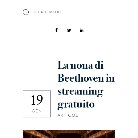
READ MORE
La nona di
Beethoven in
streaming
19
gratuito
GEN
ARTICOLI