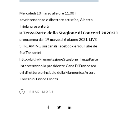
Mercoledì 10 marzo alle ore 11.00 il
sovrintendente e direttore artistico, Alberto
Triola, presenterà
la 𝗧𝗲𝗿𝘇𝗮 𝗣𝗮𝗿𝘁𝗲 𝗱𝗲𝗹𝗹𝗮 𝗦𝘁𝗮𝗴𝗶𝗼𝗻𝗲 𝗱𝗶 𝗖𝗼𝗻𝗰𝗲𝗿𝘁𝗶 𝟮𝟬𝟮𝟬/𝟮
programma dal 19 marzo al 6 giugno 2021. LIVE
STREAMING sui canali Facebook e YouTube de
#LaToscanini
http://bit.ly/PresentazioneStagione_TerzaParte
Interverranno la presidente Carla Di Francesco
e il direttore principale della Filarmonica Arturo
Toscanini Enrico Onofri.
READ MORE