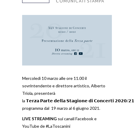
COMUNICATI STAMPA
Mercoledì 10 marzo alle ore 11.00 il
sovrintendente e direttore artistico, Alberto
Triola, presenterà
la 𝗧𝗲𝗿𝘇𝗮 𝗣𝗮𝗿𝘁𝗲 𝗱𝗲𝗹𝗹𝗮 𝗦𝘁𝗮𝗴𝗶𝗼𝗻𝗲 𝗱𝗶 𝗖𝗼𝗻𝗰𝗲𝗿𝘁𝗶 𝟮𝟬𝟮𝟬/𝟮
programma dal 19 marzo al 6 giugno 2021.
LIVE STREAMING
sui canali Facebook e
YouTube de #LaToscanini