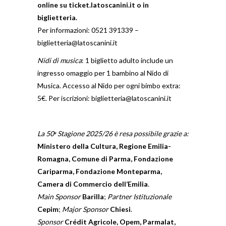
online su
ticket.latoscanini.it
o in
biglietteria.
Per informazioni: 0521 391339 –
biglietteria@latoscanini.it
Nidi di musica
: 1 biglietto adulto include un
ingresso omaggio per 1 bambino al Nido di
Musica. Accesso al Nido per ogni bimbo extra:
5€. Per iscrizioni:
biglietteria@latoscanini.it
La 50
ᵃ
Stagione 2025/26 è resa possibile grazie a:
Ministero della Cultura, Regione Emilia-
Romagna, Comune di Parma, Fondazione
Cariparma, Fondazione Monteparma,
Camera di Commercio dell’Emilia
.
Main Sponsor
Barilla
;
Partner Istituzionale
Cepim
;
Major Sponsor
Chiesi
.
Sponsor
Crédit Agricole, Opem, Parmalat,