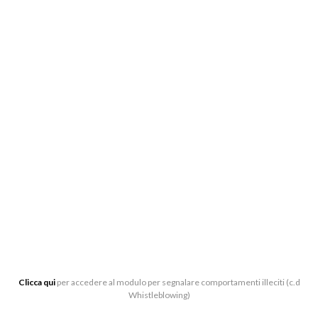
BIGLIETTERIA:
CENTRO DI PRODUZIONE MUSICALE “ARTURO
TOSCANINI”, VIALE BARILLA 27/A, 43121 PARMA
0521-391339
BIGLIETTERIA[AT]LATOSCANINI.IT
UFFICI:
VIALE BARILLA 27/A, 43121 PARMA
Clicca qui
per accedere al modulo per segnalare comportamenti illeciti (c.d
Whistleblowing)