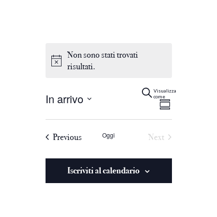
Non sono stati trovati
risultati.
Eventi
Evento
Cerca
Summary
Visualizza
In arrivo
come
Viste
Select
Ricerca
date.
Navigaz
Oggi
Eventi
Previous
Next
e
Eventi
viste
Iscriviti al calendario
Navigazi