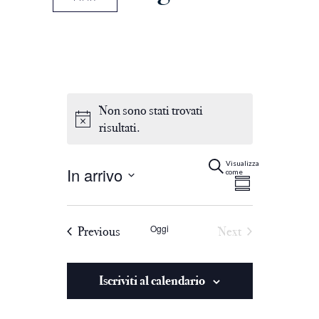
Non sono stati trovati
risultati.
Eventi
Evento
Cerca
Summary
Visualizza
In arrivo
come
Viste
Select
Ricerca
date.
Navigaz
Oggi
Eventi
Previous
Next
e
Eventi
viste
Iscriviti al calendario
Navigazi