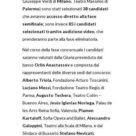
Giuseppe Verdi di
Milano
, Teatro Massimo di
Palermo
) sono stati selezionati
38 candidati
che avranno
accesso diretto alla fase
semifinale
; sono invece
85 i candidati
selezionati tramite audizione video
, che
prenderanno parte alla fase eliminatoria.
Nel corso della fase concorsuale i candidati
saranno valutati dalla Giuria presieduta dal
basso
Orlin Anastassov
e composta dai
rappresentanti delle diverse sedi del concorso:
Alberto Triola
, Fondazione Arturo Toscanini,
Luciano Messi
, Fondazione Teatro Regio di
Parma,
Augusto Techera
, Teatro Colón –
Buenos Aires,
Jesús Iglesias Noriega
, Palau de
les Arts Reina Sofía, Valencia,
Plamen
Kartaloff
, Sofia Opera and Ballet,
Alessandro
Galoppini
, Teatro alla Scala di Milano, e dal
Sindaco di Busseto
Stefano Nevicati
,