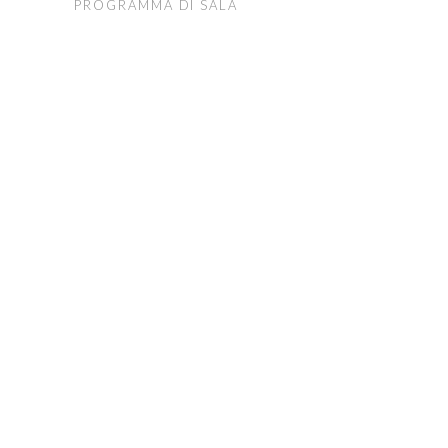
PROGRAMMA DI SALA
FONDAZIONE ARTURO
TOSCANINI
ORGANI ISTITUZIONALI
UFFICI