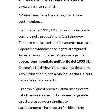
affidando alla musica il compito di evocare
emozioni e interrogativi.
I Profeti
: un’opera tra storia, identità e
testimonianza
Composto nel 1931,
I Profeti
occupa un posto
centrale nella produzione di Castelnuovo-
Tedesco e nella storia del Novecento musicale.
L’opera è profondamente legata alla figura di
Arturo Toscanini
, che ne diresse la
prima
esecuzione mondiale nell’aprile del 1933
alla
Carnegie Hall di New York, alla guida della New
York Philharmonic, con al violino
Jascha Heifetz
,
dedicatario del concerto.
Il ritorno di quest’opera a Parma, interpretata
dalla Filarmonica che porta il nome del grande
direttore, assume un significato
particolarmente intenso: un filo ideale che