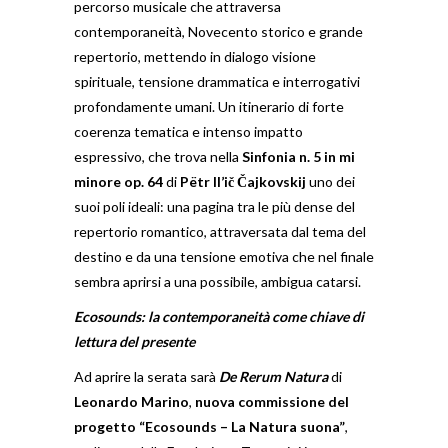
percorso musicale che attraversa
contemporaneità, Novecento storico e grande
repertorio, mettendo in dialogo visione
spirituale, tensione drammatica e interrogativi
profondamente umani. Un itinerario di forte
coerenza tematica e intenso impatto
espressivo, che trova nella
Sinfonia n. 5 in mi
minore op. 64
di
Pëtr Il’ič Čajkovskij
uno dei
suoi poli ideali: una pagina tra le più dense del
repertorio romantico, attraversata dal tema del
destino e da una tensione emotiva che nel finale
sembra aprirsi a una possibile, ambigua catarsi.
Ecosounds: la contemporaneità come chiave di
lettura del presente
Ad aprire la serata sarà
De Rerum Natura
di
Leonardo Marino
,
nuova commissione del
progetto “Ecosounds – La Natura suona”
,