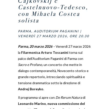
Čajkovskij e
Castelnuovo
‑
Tedesco,
con Mihaela Costea
solista
PARMA, AUDITORIUM PAGANINI |
VENERDÌ 27 MARZO 2026, ORE 20.30
Parma, 20 marzo 2026
–
Venerdì 27 marzo 2026
la
Filarmonica Arturo Toscanini
torna sul
palco dell’Auditorium Paganini di Parma con
Sacro e Profano
, un concerto che mette in
dialogo contemporaneità, Novecento storico e
grande repertorio, intrecciando spiritualità e
tensione drammatica sotto la direzione di
Andrej Boreyko
.
Il programma si apre con
De Rerum Natura
di
Leonardo Marino
,
nuova commissione del