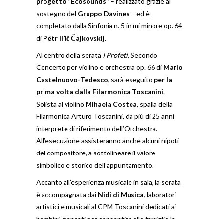
progetto “Ecosounds”
– realizzato grazie al
sostegno del
Gruppo Davines
– ed è
completato dalla Sinfonia n. 5 in mi minore op. 64
di
Pëtr Il’ič Čajkovskij
.
Al centro della serata
I Profeti
, Secondo
Concerto per violino e orchestra op. 66 di
Mario
Castelnuovo-Tedesco
, sarà eseguito
per la
prima volta dalla Filarmonica Toscanini
.
Solista al violino
Mihaela Costea
, spalla della
Filarmonica Arturo Toscanini, da più di 25 anni
interprete di riferimento dell’Orchestra.
All’esecuzione assisteranno anche alcuni nipoti
del compositore, a sottolineare il valore
simbolico e storico dell’appuntamento.
Accanto all’esperienza musicale in sala, la serata
è accompagnata dai
Nidi di Musica
, laboratori
artistici e musicali al CPM Toscanini dedicati ai
bambini, pensati per consentire alle famiglie la