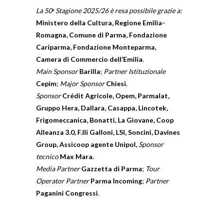
La 50
ᵃ
Stagione 2025/26 è resa possibile grazie a:
Ministero della Cultura, Regione Emilia-
Romagna, Comune di Parma, Fondazione
Cariparma, Fondazione Monteparma,
Camera di Commercio dell’Emilia
.
Main Sponsor
Barilla
;
Partner Istituzionale
Cepim
;
Major Sponsor
Chiesi
.
Sponsor
Crédit Agricole, Opem, Parmalat,
Gruppo Hera, Dallara, Casappa, Lincotek,
Frigomeccanica, Bonatti, La Giovane, Coop
Alleanza 3.0, F.lli Galloni, LSI, Soncini, Davines
Group, Assicoop agente Unipol,
Sponsor
tecnico
Max Mara.
Media Partner
Gazzetta di Parma
;
Tour
Operator Partner
Parma Incoming
;
Partner
Paganini Congressi
.