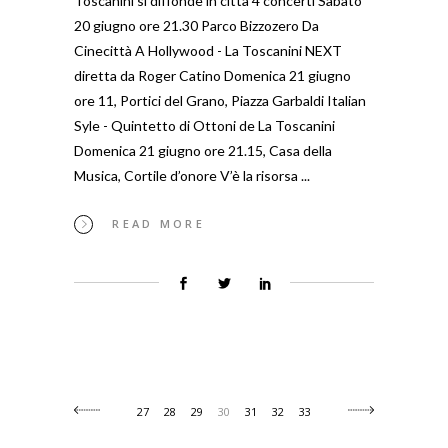
Toscanini si diffonde in città 4 concerti Sabato
20 giugno ore 21.30 Parco Bizzozero Da
Cinecittà A Hollywood - La Toscanini NEXT
diretta da Roger Catino Domenica 21 giugno
ore 11, Portici del Grano, Piazza Garbaldi Italian
Syle - Quintetto di Ottoni de La Toscanini
Domenica 21 giugno ore 21.15, Casa della
Musica, Cortile d’onore V’è la risorsa
READ MORE
27
28
29
30
31
32
33