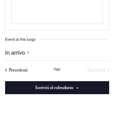
Eventi at this luogo
In arrivo
Seleziona
la
Oggi
Precedenti
Successivi
data.
Iscriviti al calendario