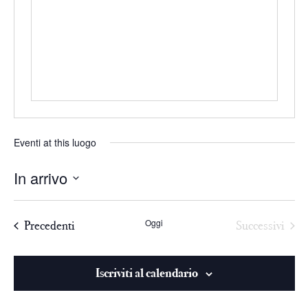
Eventi at this luogo
In arrivo
Seleziona
la
Oggi
Precedenti
Successivi
data.
Iscriviti al calendario