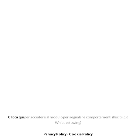
BIGLIETTERIA:
CENTRO DI PRODUZIONE MUSICALE “ARTURO
TOSCANINI”, VIALE BARILLA 27/A, 43121 PARMA
0521-391339
BIGLIETTERIA[AT]LATOSCANINI.IT
UFFICI:
VIALE BARILLA 27/A, 43121 PARMA
Clicca qui
per accedere al modulo per segnalare comportamenti illeciti (c.d
Whistleblowing)
Privacy Policy
-
Cookie Policy