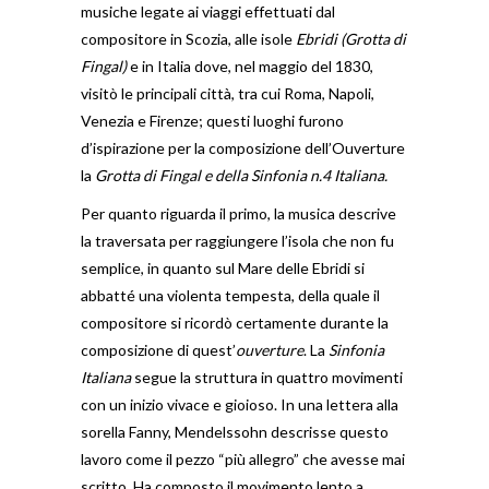
musiche legate ai viaggi effettuati dal
compositore in Scozia, alle isole
Ebridi (Grotta di
Fingal)
e
in Italia dove, nel maggio del 1830,
visitò le principali città, tra cui Roma, Napoli,
Venezia e Firenze; questi luoghi furono
d’ispirazione per la composizione dell’Ouverture
la
Grotta di Fingal e della Sinfonia n.4 Italiana.
Per quanto riguarda il primo, la musica descrive
la traversata per raggiungere l’isola che non fu
semplice, in quanto sul Mare delle Ebridi si
abbatté una violenta tempesta, della quale il
compositore si ricordò certamente durante la
composizione di quest’
ouverture
. La
Sinfonia
Italiana
segue la struttura in quattro movimenti
con un inizio vivace e gioioso. In una lettera alla
sorella Fanny, Mendelssohn descrisse questo
lavoro come il pezzo “più allegro” che avesse mai
scritto. Ha composto il movimento lento a