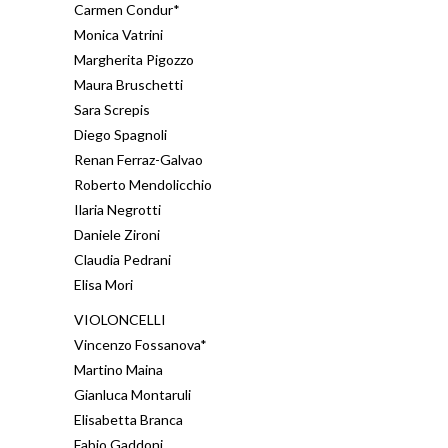
Carmen Condur*
Monica Vatrini
Margherita Pigozzo
Maura Bruschetti
Sara Screpis
Diego Spagnoli
Renan Ferraz-Galvao
Roberto Mendolicchio
Ilaria Negrotti
Daniele Zironi
Claudia Pedrani
Elisa Mori
VIOLONCELLI
Vincenzo Fossanova*
Martino Maina
Gianluca Montaruli
Elisabetta Branca
Fabio Gaddoni