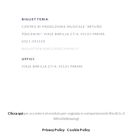
BIGLIETTERIA:
CENTRO DI PRODUZIONE MUSICALE “ARTURO
TOSCANINI”, VIALE BARILLA 27/A, 43121 PARMA
0521-391339
BIGLIETTERIA[AT]LATOSCANINI.IT
UFFICI:
VIALE BARILLA 27/A, 43121 PARMA
Clicca qui
per accedere al modulo per segnalare comportamenti illeciti (c.d
Whistleblowing)
Privacy Policy
-
Cookie Policy