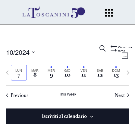
Eventi
Ev
Cerca
Wee
Visualizza
10/2024
come
Mostra
Filtri
Vi
Select
Ricerc
date.
Previous
LUN
MAR
MER
GIO
VEN
SAB
DOM
Next
Na
7
8
9
10
11
12
13
e
week
week
viste
This Week
Previous
Next
Naviga
Iscriviti al calendario