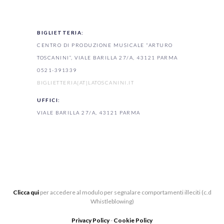
BIGLIETTERIA:
CENTRO DI PRODUZIONE MUSICALE “ARTURO
TOSCANINI”, VIALE BARILLA 27/A, 43121 PARMA
0521-391339
BIGLIETTERIA[AT]LATOSCANINI.IT
UFFICI:
VIALE BARILLA 27/A, 43121 PARMA
Clicca qui
per accedere al modulo per segnalare comportamenti illeciti (c.d
Whistleblowing)
Privacy Policy
-
Cookie Policy