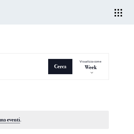
Evento
Visualizza come
Viste
Cerca
Week
Navigazio
ma eventi
.