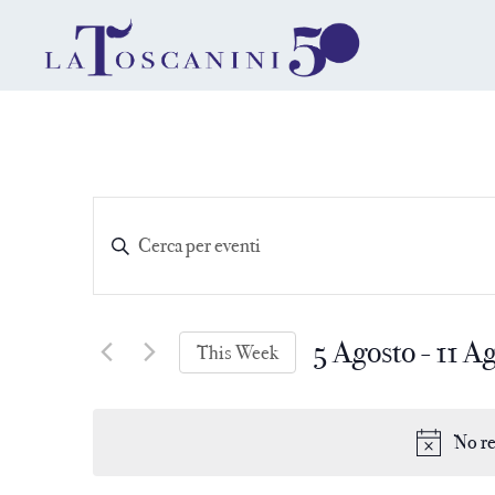
Eventi
Inserisci
Parola
Ricerca
Chiave.
Cerca
e
5 Agosto
 - 
11 A
Eventi
This Week
per
Select
Parola
viste
date.
Chiave.
No re