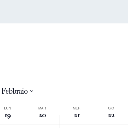
 Febbraio
ek
LUN
MAR
MER
GIO
19
20
21
22