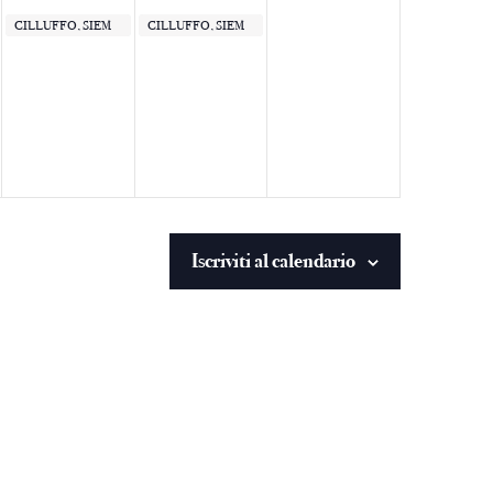
CILLUFFO, SIEM
CILLUFFO, SIEM
20:30
20:30
Iscriviti al calendario