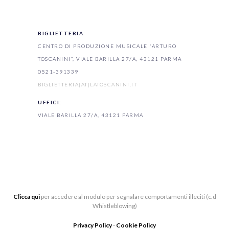
BIGLIETTERIA:
CENTRO DI PRODUZIONE MUSICALE “ARTURO
TOSCANINI”, VIALE BARILLA 27/A, 43121 PARMA
0521-391339
BIGLIETTERIA[AT]LATOSCANINI.IT
UFFICI:
VIALE BARILLA 27/A, 43121 PARMA
Clicca qui
per accedere al modulo per segnalare comportamenti illeciti (c.d
Whistleblowing)
Privacy Policy
-
Cookie Policy