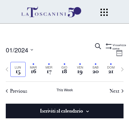
Eventi
Ev
Cerca
Wee
Visualizza
01/2024
come
Mostra
Filtri
Vi
Select
Ricerc
date.
Previous
LUN
MAR
MER
GIO
VEN
SAB
DOM
Next
Na
15
16
17
18
19
20
21
e
week
week
viste
This Week
Previous
Next
Naviga
Iscriviti al calendario