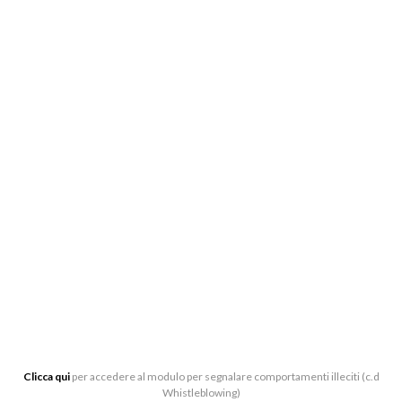
BIGLIETTERIA:
CENTRO DI PRODUZIONE MUSICALE “ARTURO
TOSCANINI”, VIALE BARILLA 27/A, 43121 PARMA
0521-391339
BIGLIETTERIA[AT]LATOSCANINI.IT
UFFICI:
VIALE BARILLA 27/A, 43121 PARMA
Clicca qui
per accedere al modulo per segnalare comportamenti illeciti (c.d
Whistleblowing)