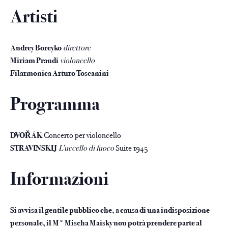
Artisti
Andrey Boreyko
direttore
Miriam Prandi
violoncello
Filarmonica Arturo Toscanini
Programma
DVOŘÁK
Concerto per violoncello
STRAVINSKIJ
L’uccello di fuoco
Suite 1945
Informazioni
Si avvisa il gentile pubblico che, a causa di una indisposizione
personale, il M° Mischa Maisky non potrà prendere parte al