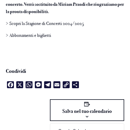
concerto. Verrà sostituito da Miriam Prandi che ringraziamo per
la pronta disponibilità.
> Scopri la Stagione di Concerti 2024/2025
> Abbonamenti e biglietti
Condividi
Facebook
X
WhatsApp
Messenger
Telegram
Email
Copy
Condividi
Link
Salva nel tuo calendario