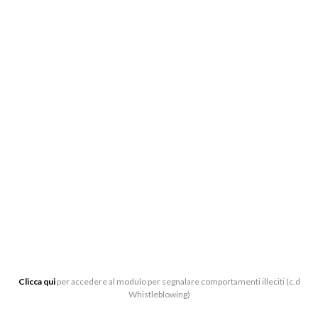
BIGLIETTERIA:
CENTRO DI PRODUZIONE MUSICALE “ARTURO
TOSCANINI”, VIALE BARILLA 27/A, 43121 PARMA
0521-391339
BIGLIETTERIA[AT]LATOSCANINI.IT
UFFICI:
VIALE BARILLA 27/A, 43121 PARMA
Clicca qui
per accedere al modulo per segnalare comportamenti illeciti (c.d
Whistleblowing)