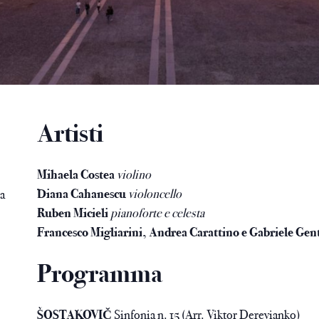
Artisti
Mihaela Costea
violino
Diana Cahanescu
violoncello
a
Ruben Micieli
pianoforte e celesta
Francesco Migliarini, Andrea Carattino e Gabriele Gen
Programma
ŠOSTAKOVIČ
Sinfonia n. 15 (Arr. Viktor Derevianko)