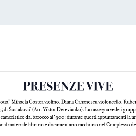
PRESENZE VIVE
otta” Mihaela Costea violino, Diana Cahanescu violoncello, Ruben
 di Šostakovič (Arr. Viktor Derevianko). La rassegna vede i gruppi 
 cameristico dal barocco al ‘900: durante questi appuntamenti la m
on il materiale librario e documentario racchiuso nel Complesso del