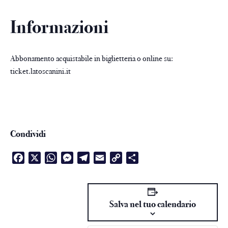
Informazioni
Abbonamento acquistabile in biglietteria o online su:
ticket.latoscanini.it
Condividi
Facebook
X
WhatsApp
Messenger
Telegram
Email
Copy
Condividi
Link
Salva nel tuo calendario