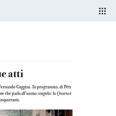
e atti
 Fernando Gaggini. In programma, di Pëtr
one che parla all’uomo singolo: la
Quarta
è
inquietanti.