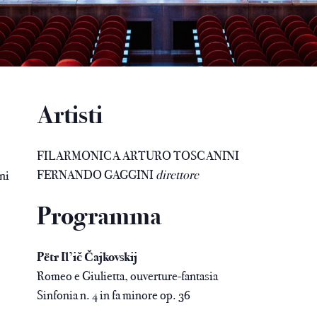
Artisti
FILARMONICA ARTURO TOSCANINI
FERNANDO GAGGINI
direttore
ni
Programma
Pëtr Il’ič Čajkovskij
Romeo e Giulietta, ouverture-fantasia
Sinfonia n. 4 in fa minore op. 36