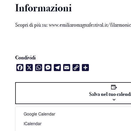
Informazioni
Scopri di più su:
www.emiliaromagnafestival.it/filarmonic
Condividi
Facebook
X
WhatsApp
Messenger
Telegram
Email
Copy
Condividi
Link
Salva nel tuo calend
Google Calendar
iCalendar