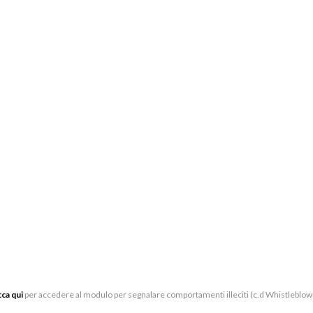
PARTNER E SPONSOR
BI
CE
LAVORA CON NOI
VIA
SOSTIENI
05
LUOGHI
BIG
CONTATTI
UFF
VIA
cca qui
per accedere al modulo per segnalare comportamenti illeciti (c.d Whistleblow