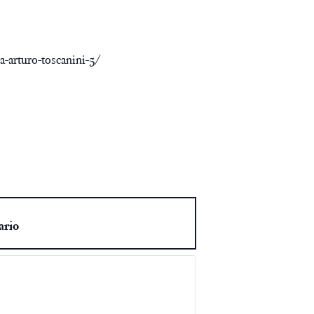
a-arturo-toscanini-5/
ario