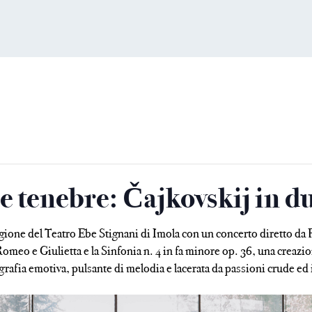
e tenebre: Čajkovskij in du
agione del Teatro Ebe Stignani di Imola con un concerto diretto da
Romeo e Giulietta e la Sinfonia n. 4 in fa minore op. 36, una creazi
rafia emotiva, pulsante di melodia e lacerata da passioni crude ed 